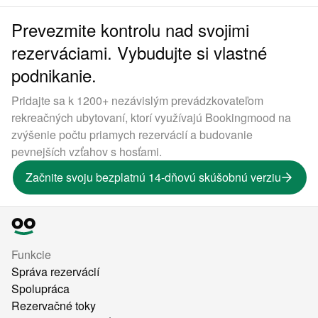
Prevezmite kontrolu nad svojimi
rezerváciami. Vybudujte si vlastné
podnikanie.
Pridajte sa k 1200+ nezávislým prevádzkovateľom
rekreačných ubytovaní, ktorí využívajú Bookingmood na
zvýšenie počtu priamych rezervácií a budovanie
pevnejších vzťahov s hosťami.
Začnite svoju bezplatnú 14-dňovú skúšobnú verziu
Funkcie
Správa rezervácií
Spolupráca
Rezervačné toky