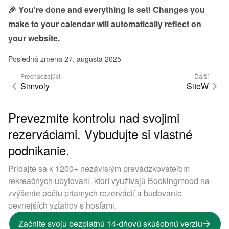
🎉 You're done and everything is set! Changes you 
make to your calendar will automatically reflect on 
your website.
Posledná zmena 27. augusta 2025
Prechádzajúci
Ďaľší
Simvoly
SiteW
Prevezmite kontrolu nad svojimi
rezerváciami. Vybudujte si vlastné
podnikanie.
Pridajte sa k 1200+ nezávislým prevádzkovateľom
rekreačných ubytovaní, ktorí využívajú Bookingmood na
zvýšenie počtu priamych rezervácií a budovanie
pevnejších vzťahov s hosťami.
Začnite svoju bezplatnú 14-dňovú skúšobnú verziu