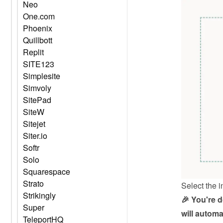
Neo
One.com
Phoenix
Quillbott
Replit
SITE123
Simplesite
Simvoly
SitePad
SiteW
Sitejet
Siter.io
Softr
Solo
Squarespace
Strato
Select the i
Strikingly
🎉 You're 
Super
will automa
TeleportHQ