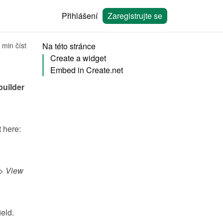
Přihlášení
Zaregistrujte se
 min číst
Na této stránce
Create a widget
Embed in Create.net
You can embed calendars from Bookingmood in the no-code website builder 
You will need to create a widget in Bookingmood first. Learn how to create it here: 
> 
View 
field.