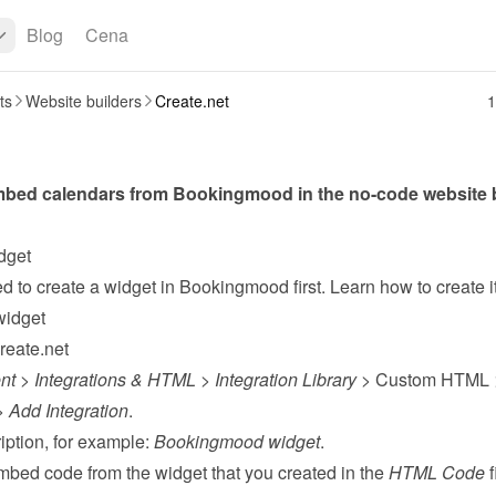
Blog
Cena
ts
Website builders
Create.net
1
dget
widget
reate.net
nt
 > 
Integrations & HTML
 > 
Integration Library
 > Custom HTML 
> 
Add Integration
.
ption, for example: 
Bookingmood widget
.
mbed code from the 
widget
 that you created in the 
HTML Code
 