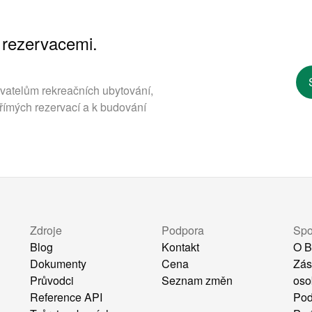
 rezervacemi.
ovatelům rekreačních ubytování,
římých rezervací a k budování
Zdroje
Podpora
Spo
Blog
Kontakt
O B
Dokumenty
Cena
Zás
Průvodci
Seznam změn
oso
Reference API
Pod