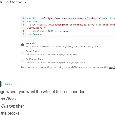
put
 to 
Manually
.
ge where you want the widget to be embedded.
Add Block
.
 
Custom
 filter.
 the blocks.