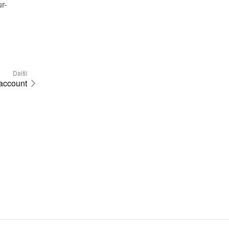
r-
Další
 account