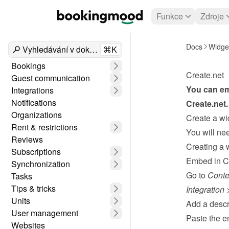
Funkce
Zdroje
Docs
Widge
Vyhledávání v dokumentech
⌘K
Bookings
Create.net
Guest communication
Integrations
Notifications
Create.net
.
Organizations
Create a wi
Rent & restrictions
Reviews
Creating a 
Subscriptions
Embed in C
Synchronization
Go to 
Conte
Tasks
Tips & tricks
Integration
 
Units
Add a descri
User management
Paste the e
Websites