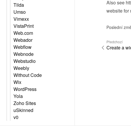
Also see 
ht
Tilda
website
 for
Umso
Vimexx
VistaPrint
Poslední změ
Web.com
Webador
Předchozí
Webflow
Create a wi
Webnode
Webstudio
Weebly
Without Code
Wix
WordPress
Yola
Zoho Sites
uSkinned
v0