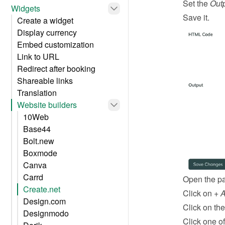
Set the 
Out
Widgets
Save it.
Create a widget
Display currency
Embed customization
Link to URL
Redirect after booking
Shareable links
Translation
Website builders
10Web
Base44
Bolt.new
Boxmode
Canva
Carrd
Open the pa
Create.net
Click on 
+ 
Design.com
Click on the
Designmodo
Click one of