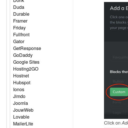
Dorik
Duda
Durable
Framer
Friday
Fullfront
Gator
GetResponse
GoDaddy
Google Sites
Hosting2GO
Hostnet
Hubspot
Ionos
Jimdo
Joomla
JouwWeb
Lovable
Click on 
Ad
MailerLite