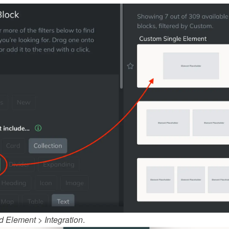
d Element
 > 
Integration
.