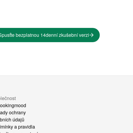
Spusťte bezplatnou 14denní zkušební verzi
lečnost
ookingmood
ady ochrany
bních údajů
mínky a pravidla