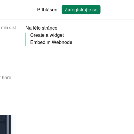
Přihlášení
Zaregistrujte se
 min číst
Na této stránce
Create a widget
Embed in Webnode
You can embed calendars from Bookingmood in the website builder of 
You will need to create a widget in Bookingmood first. Learn how to create it here: 