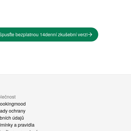
Spusťte bezplatnou 14denní zkušební verzi
lečnost
ookingmood
ady ochrany
bních údajů
mínky a pravidla