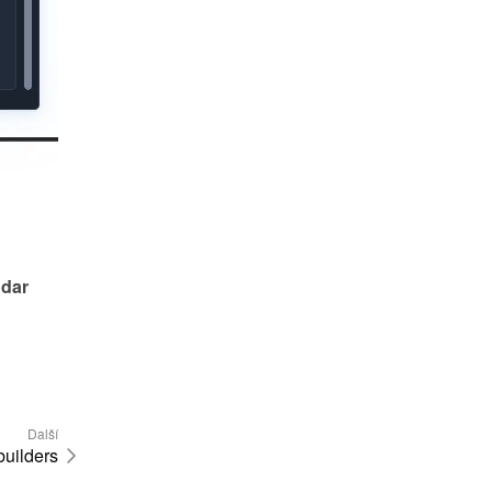
dar 
Další
builders