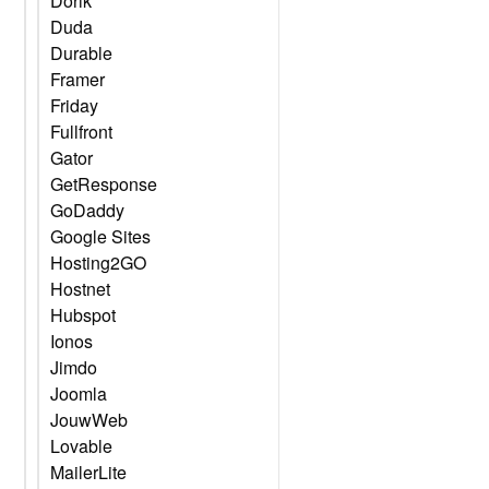
Dorik
Duda
Durable
Framer
Friday
Fullfront
Gator
GetResponse
GoDaddy
Google Sites
Hosting2GO
Hostnet
Hubspot
Ionos
Jimdo
Joomla
JouwWeb
Lovable
MailerLite