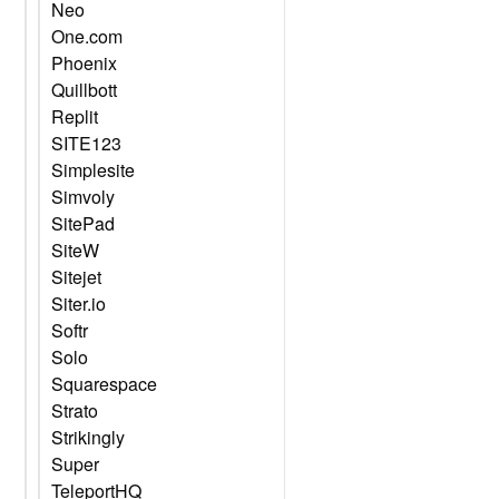
Neo
One.com
Phoenix
Quillbott
Replit
SITE123
Simplesite
Simvoly
SitePad
SiteW
Sitejet
Siter.io
Softr
Solo
Squarespace
Strato
Strikingly
Super
TeleportHQ