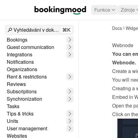
Funkce
Zdroje
Docs
Widge
Vyhledávání v dokumentech
⌘K
Bookings
Webnode
Guest communication
Integrations
Notifications
Webnode
.
Organizations
Create a wi
Rent & restrictions
Reviews
Creating a 
Subscriptions
Embed in 
Synchronization
Open the pa
Tasks
Tips & tricks
Click on the
Units
User management
Websites