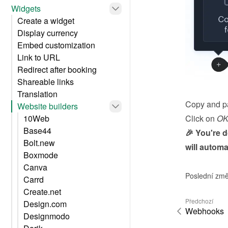
Widgets
Create a widget
Display currency
Embed customization
Link to URL
Redirect after booking
Shareable links
Translation
Copy and pa
Website builders
Click on 
O
10Web
Base44
🎉 You're 
Bolt.new
will automa
Boxmode
Canva
Poslední změ
Carrd
Create.net
Předchozí
Design.com
Webhooks
Designmodo