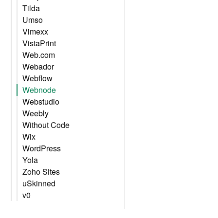
Tilda
Umso
Vimexx
VistaPrint
Web.com
Webador
Webflow
Webnode
Webstudio
Weebly
Without Code
Wix
WordPress
Yola
Zoho Sites
uSkinned
v0