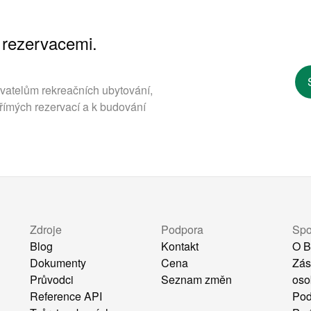
 rezervacemi.
ovatelům rekreačních ubytování,
římých rezervací a k budování
Zdroje
Podpora
Spo
Blog
Kontakt
O B
Dokumenty
Cena
Zás
Průvodci
Seznam změn
oso
Reference API
Pod