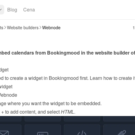
Blog
Cena
ts
Website builders
Webnode
1
dget
widget
Webnode
ge where you want the widget to be embedded.
 + to add content, and select 
HTML
.