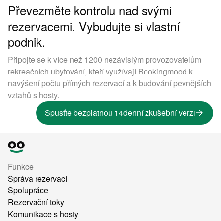
Převezměte kontrolu nad svými
rezervacemi. Vybudujte si vlastní
podnik.
Připojte se k více než 1200 nezávislým provozovatelům
rekreačních ubytování, kteří využívají Bookingmood k
navýšení počtu přímých rezervací a k budování pevnějších
vztahů s hosty.
Spusťte bezplatnou 14denní zkušební verzi
Funkce
Správa rezervací
Spolupráce
Rezervační toky
Komunikace s hosty