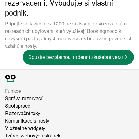
rezervacemi. Vybudujte si vlastní
podnik.
Připojte se k více než 1200 nezávislým provozovatelům
rekreačních ubytování, kteří využívají Bookingmood k
navýšení počtu přímých rezervací a k budování pevnějších
vztahů s hosty.
Spusťte bezplatnou 14denní zkušební verzi
Funkce
Správa rezervací
Spolupráce
Rezervační toky
Komunikace s hosty
Vložitelné widgety
Tvůrce webových stránek