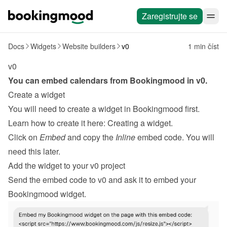
Zaregistrujte se
Docs
Widgets
Website builders
v0
1 min číst
v0
You can embed calendars from Bookingmood in 
v0
.
Create a widget
You will need to create a widget in Bookingmood first. 
Learn how to create it here: 
Creating a widget
.
Click on 
Embed
 and copy the 
Inline
 embed code. You will 
need this later.
Add the widget to your v0 project
Send the embed code to v0 and ask it to embed your 
Bookingmood widget.