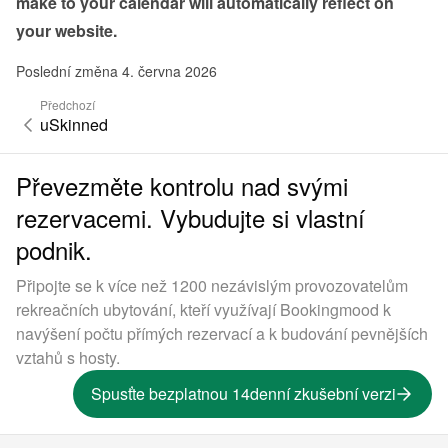
make to your calendar will automatically reflect on 
your website.
Poslední změna 4. června 2026
Předchozí
uSkinned
Převezměte kontrolu nad svými
rezervacemi. Vybudujte si vlastní
podnik.
Připojte se k více než 1200 nezávislým provozovatelům
rekreačních ubytování, kteří využívají Bookingmood k
navýšení počtu přímých rezervací a k budování pevnějších
vztahů s hosty.
Spusťte bezplatnou 14denní zkušební verzi