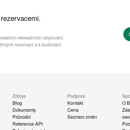
 rezervacemi.
ovatelům rekreačních ubytování,
římých rezervací a k budování
Zdroje
Podpora
Spo
Blog
Kontakt
O B
Dokumenty
Cena
Zás
Průvodci
Seznam změn
oso
Reference API
Pod