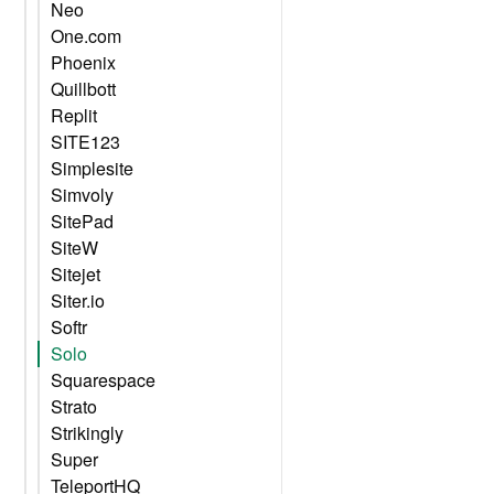
Neo
One.com
Phoenix
Quillbott
Replit
SITE123
Simplesite
Simvoly
SitePad
SiteW
Sitejet
Siter.io
Softr
Solo
Squarespace
Strato
Strikingly
Super
TeleportHQ