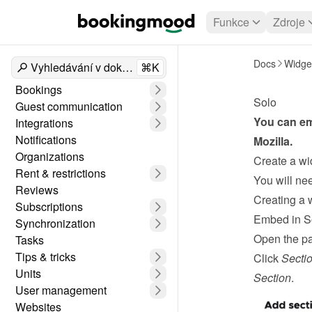
Funkce
Zdroje
Docs
Widge
Vyhledávání v dokumentech
⌘K
Bookings
Solo
Guest communication
You can em
Integrations
Notifications
Mozilla.
Organizations
Create a wi
Rent & restrictions
Reviews
Creating a 
Subscriptions
Embed in S
Synchronization
Open the pa
Tasks
Tips & tricks
Click 
Secti
Units
Section
.
User management
Websites