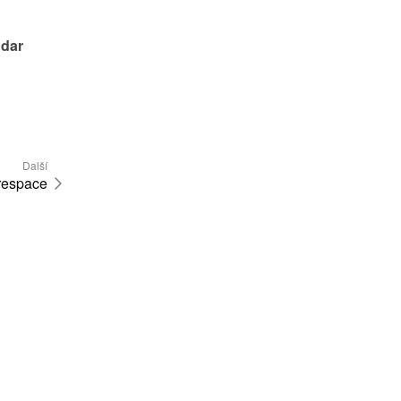
dar 
Další
respace