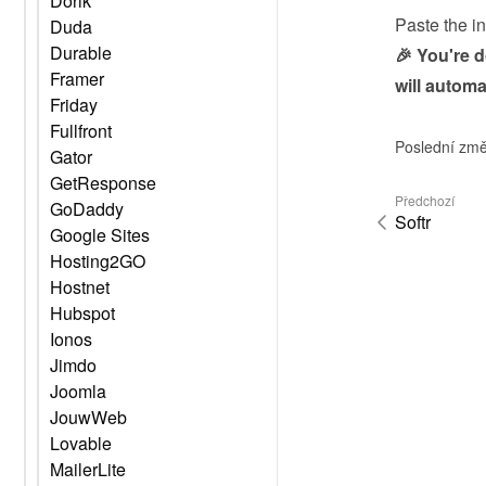
Dorik
Paste the i
Duda
Durable
🎉 You're 
Framer
will automa
Friday
Fullfront
Poslední změ
Gator
GetResponse
Předchozí
GoDaddy
Softr
Google Sites
Hosting2GO
Hostnet
Hubspot
Ionos
Jimdo
Joomla
JouwWeb
Lovable
MailerLite