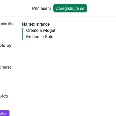
Přihlášení
Zaregistrujte se
 min číst
Na této stránce
Create a widget
Embed in Solo
olo
 by 
You will need to create a widget in Bookingmood first. Learn how to create it here: 
 
Add 