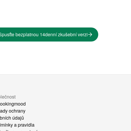
Spusťte bezplatnou 14denní zkušební verzi
lečnost
ookingmood
ady ochrany
bních údajů
mínky a pravidla