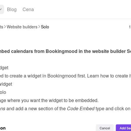
Blog
Cena
ts
Website builders
Solo
1
bed calendars from Bookingmood in the website builder 
S
dget
widget
olo
ge where you want the widget to be embedded.
ons
 and add a new section of the 
Code Embed
 type and click on