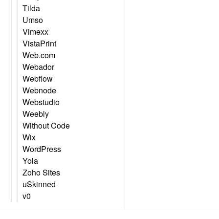
Tilda
Umso
Vimexx
VistaPrint
Web.com
Webador
Webflow
Webnode
Webstudio
Weebly
Without Code
Wix
WordPress
Yola
Zoho Sites
uSkinned
v0