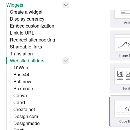
Widgets
Create a widget
Display currency
Embed customization
Link to URL
Redirect after booking
Shareable links
Translation
Website builders
10Web
Base44
Bolt.new
Boxmode
Canva
Carrd
Create.net
Design.com
Designmodo