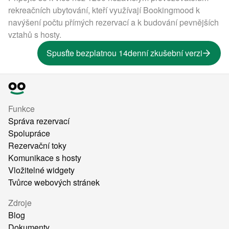
rekreačních ubytování, kteří využívají Bookingmood k
navýšení počtu přímých rezervací a k budování pevnějších
vztahů s hosty.
Spusťte bezplatnou 14denní zkušební verzi
Funkce
Správa rezervací
Spolupráce
Rezervační toky
Komunikace s hosty
Vložitelné widgety
Tvůrce webových stránek
Zdroje
Blog
Dokumenty