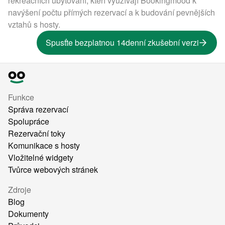
rekreačních ubytování, kteří využívají Bookingmood k
navýšení počtu přímých rezervací a k budování pevnějších
vztahů s hosty.
Spusťte bezplatnou 14denní zkušební verzi
Funkce
Správa rezervací
Spolupráce
Rezervační toky
Komunikace s hosty
Vložitelné widgety
Tvůrce webových stránek
Zdroje
Blog
Dokumenty