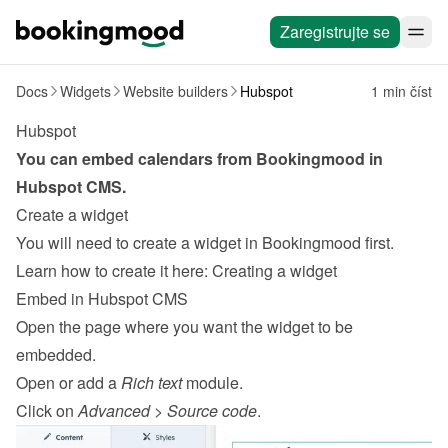
Zaregistrujte se
Docs
Widgets
Website builders
Hubspot
1 min číst
Hubspot
You can embed calendars from Bookingmood in 
Hubspot
CMS
.
Create a widget
You will need to create a widget in Bookingmood first. 
Learn how to create it here: 
Creating a widget
Embed in Hubspot CMS
Open the page where you want the widget to be 
embedded.
Open or add a 
Rich text
 module.
Click on 
Advanced
 > 
Source code
.