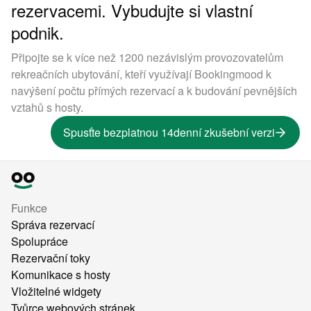
rezervacemi. Vybudujte si vlastní
podnik.
Připojte se k více než 1200 nezávislým provozovatelům
rekreačních ubytování, kteří využívají Bookingmood k
navýšení počtu přímých rezervací a k budování pevnějších
vztahů s hosty.
Spusťte bezplatnou 14denní zkušební verzi
Funkce
Správa rezervací
Spolupráce
Rezervační toky
Komunikace s hosty
Vložitelné widgety
Tvůrce webových stránek