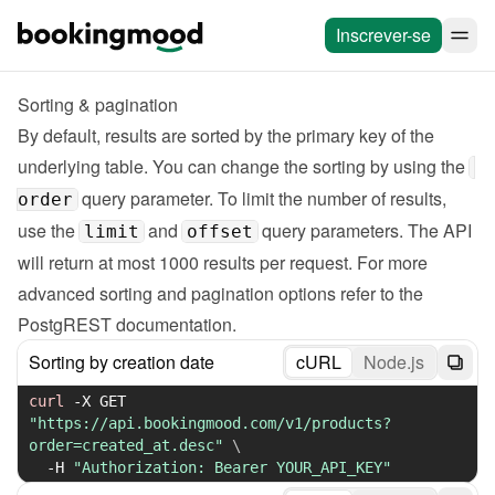
Inscrever-se
Sorting & pagination
By default, results are sorted by the primary key of the 
underlying table. You can change the sorting by using the 
 query parameter. To limit the number of results, 
order
use the 
 and 
 query parameters. The API 
limit
offset
will return at most 1000 results per request. For more 
advanced sorting and pagination options refer to 
the 
PostgREST documentation
.
Sorting by creation date
cURL
Node.js
curl
-X
 GET 
"https://api.bookingmood.com/v1/products?
order=created_at.desc"
\
-H
"Authorization: Bearer YOUR_API_KEY"