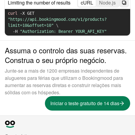
Limiting the number of results
cURL
Node.js
curl
-X
 GET 
"https://api.bookingmood.com/v1/products?
limit=10&offset=10"
\
-H
"Authorization: Bearer YOUR_API_KEY"
Assuma o controlo das suas reservas.
Construa o seu próprio negócio.
Junte-se a mais de 1200 empresas independentes de
alugueres para férias que utilizam o Bookingmood para
aumentar as reservas diretas e construir relações mais
sólidas com os hóspedes.
Iniciar o teste gratuito de 14 dias