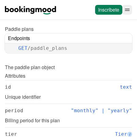
Inscríbete
Paddle plans
Endpoints
GET
/paddle_plans
The 
paddle plan
 object
Attributes
id
text
Unique identifier
period
"monthly" | "yearly"
Billing period for this plan
tier
Tier
i