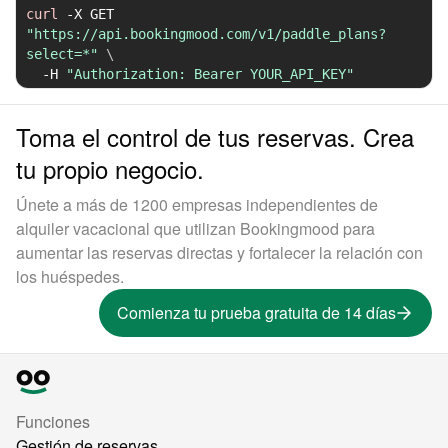
curl
-X
 GET 
"https://api.bookingmood.com/v1/paddle_plans?
select=*"
\
-H
"Authorization: Bearer YOUR_API_KEY"
Toma el control de tus reservas. Crea
tu propio negocio.
Únete a más de 1200 empresas independientes de
alquiler vacacional que utilizan Bookingmood para
aumentar las reservas directas y fortalecer la relación con
los huéspedes.
Comienza tu prueba gratuita de 14 días
Funciones
Gestión de reservas