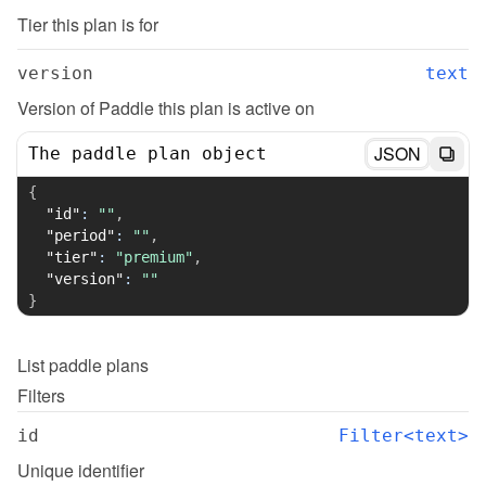
Tier this plan is for
version
text
Version of Paddle this plan is active on
JSON
The paddle plan object
{
"id"
:
""
,
"period"
:
""
,
"tier"
:
"premium"
,
"version"
:
""
}
List
paddle plans
Filters
id
Filter<text>
Unique identifier