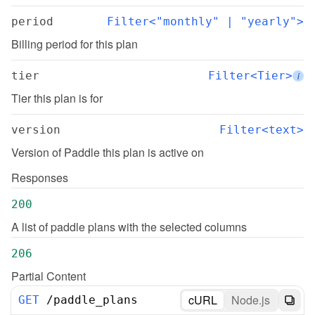
period
Filter<"monthly" | "yearly">
Billing period for this plan
tier
Filter<Tier>
i
Tier this plan is for
version
Filter<text>
Version of Paddle this plan is active on
Responses
200
A list of paddle plans with the selected columns
206
Partial Content
cURL
Node.js
GET
/
paddle_plans