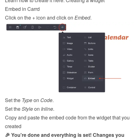
Learn how to create it here: 
Creating a widget
Embed in Carrd
Click on the + icon and click on 
Embed
.
Set the 
Type
 on 
Code
.
Set the 
Style
 on 
Inline
.
Copy and paste the embed code from the 
widget
 that you 
created
🎉 You're done and everything is set! Changes you 