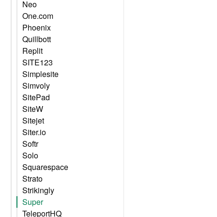
Neo
One.com
Phoenix
Quillbott
Replit
SITE123
Simplesite
Simvoly
SitePad
SiteW
Sitejet
Siter.io
Softr
Solo
Squarespace
Strato
Strikingly
Super
TeleportHQ