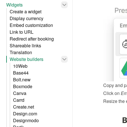
Widgets
Create a widget
Display currency
Embed customization
Link to URL
Redirect after booking
Shareable links
Translation
Website builders
10Web
Base44
Bolt.new
Copy and pa
Boxmode
Canva
Click on 
Em
Carrd
Resize the 
Create.net
Design.com
Designmodo