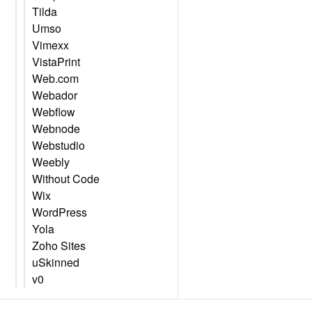
Tilda
Umso
Vimexx
VistaPrint
Web.com
Webador
Webflow
Webnode
Webstudio
Weebly
Without Code
Wix
WordPress
Yola
Zoho Sites
uSkinned
v0