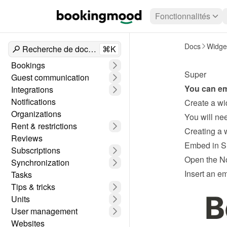
Fonctionnalités
Docs
Widge
Recherche de documents
⌘K
Bookings
Super
Guest communication
You can em
Integrations
Notifications
Create a wi
Organizations
Rent & restrictions
Creating a 
Reviews
Embed in S
Subscriptions
Open the No
Synchronization
Insert an e
Tasks
Tips & tricks
Units
User management
Websites