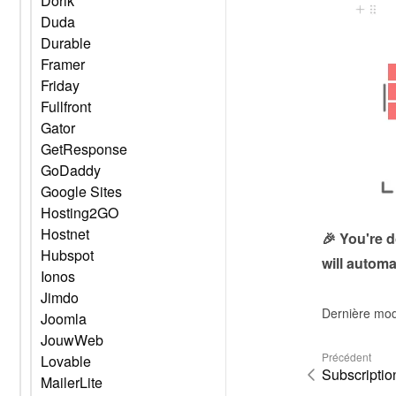
Dorik
Duda
Durable
Framer
Friday
Fullfront
Gator
GetResponse
GoDaddy
Google Sites
Hosting2GO
Hostnet
🎉 You're 
Hubspot
will automa
Ionos
Jimdo
Dernière mod
Joomla
JouwWeb
Précédent
Lovable
Subscriptio
MailerLite