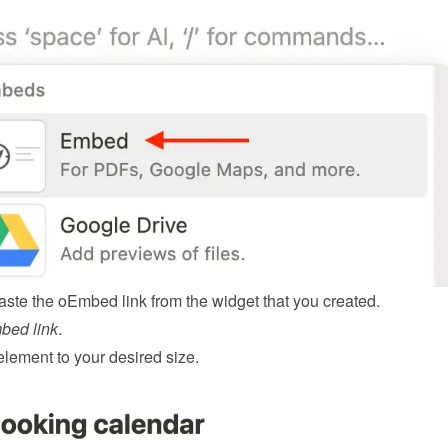
ste the oEmbed link from the 
widget
 that you created.
bed link
.
element to your desired size.