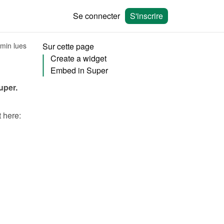
Se connecter
S'inscrire
 min lues
Sur cette page
Create a widget
Embed in Super
uper
.
You will need to create a widget in Bookingmood first. Learn how to create it here: 