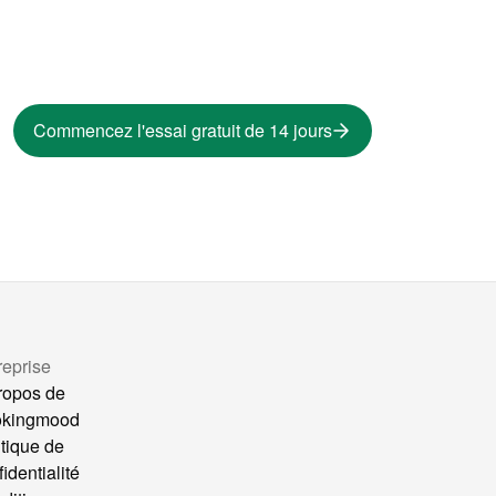
Commencez l'essai gratuit de 14 jours
reprise
ropos de
okingmood
itique de
identialité