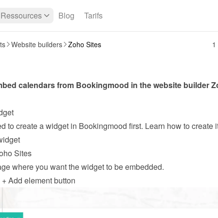
Ressources
Blog
Tarifs
ts
Website builders
Zoho Sites
1
bed calendars from Bookingmood in the website builder 
Z
dget
widget
oho Sites
ge where you want the widget to be embedded.
e + Add element button