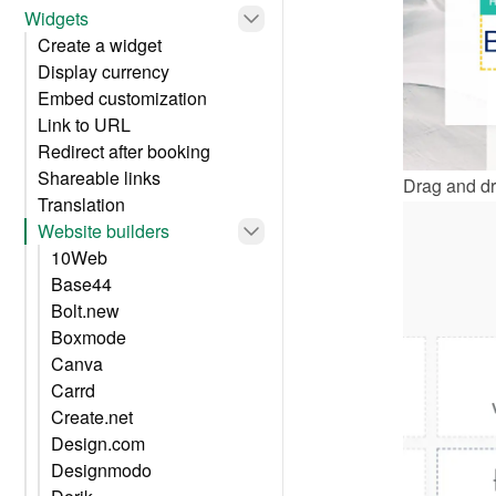
Widgets
Create a widget
Display currency
Embed customization
Link to URL
Redirect after booking
Shareable links
Drag and dr
Translation
Website builders
10Web
Base44
Bolt.new
Boxmode
Canva
Carrd
Create.net
Design.com
Designmodo