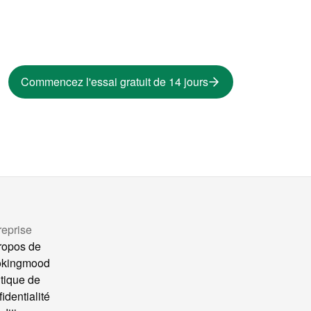
Commencez l'essai gratuit de 14 jours
reprise
ropos de
okingmood
itique de
identialité