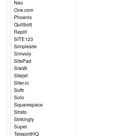
Neo
One.com
Phoenix
Quillbott
Replit
SITE123
Simplesite
Simvoly
SitePad
SiteW
Sitejet
Siter.io
Softr
Solo
Squarespace
Strato
Strikingly
Super
TeleportHQ