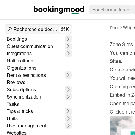
Fonctionnalités
Docs
Widge
Recherche de documents
⌘K
Bookings
Zoho Sites
Guest communication
You can em
Integrations
Notifications
Sites
.
Organizations
Create a wi
Rent & restrictions
Reviews
Creating a 
Subscriptions
Embed in Z
Synchronization
Open the pa
Tasks
Tips & tricks
Click on th
Units
User management
Websites