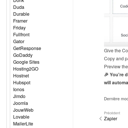
Dorik
Duda
Durable
Framer
Friday
Fullfront
Gator
GetResponse
Give the Co
GoDaddy
Copy and pa
Google Sites
Preview the 
Hosting2GO
🎉 You're 
Hostnet
will automa
Hubspot
Ionos
Jimdo
Dernière mod
Joomla
JouwWeb
Précédent
Lovable
Zapier
MailerLite