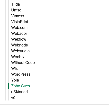
Tilda
Umso
Vimexx
VistaPrint
Web.com
Webador
Webflow
Webnode
Webstudio
Weebly
Without Code
Wix
WordPress
Yola
Zoho Sites
uSkinned
v0