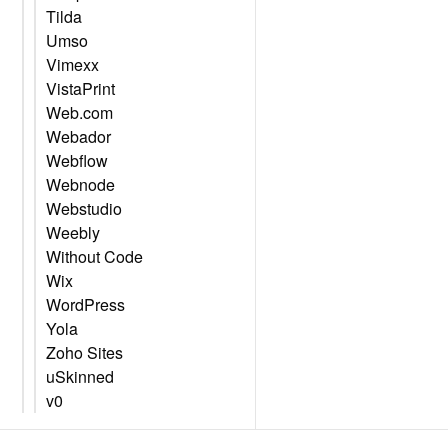
Tilda
Umso
Vimexx
VistaPrint
Web.com
Webador
Webflow
Webnode
Webstudio
Weebly
Without Code
Wix
WordPress
Yola
Zoho Sites
uSkinned
v0