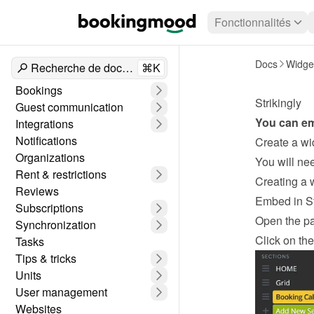
Fonctionnalités
Docs
Widge
Recherche de documents
⌘K
Bookings
Strikingly
Guest communication
You can e
Integrations
Notifications
Create a wi
Organizations
Rent & restrictions
Creating a 
Reviews
Embed in St
Subscriptions
Open the p
Synchronization
Click on the
Tasks
Tips & tricks
Units
User management
Websites