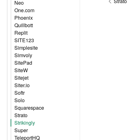
Strato
Neo
One.com
Phoenix
Quillbott
Replit
SITE123
Simplesite
Simvoly
SitePad
SiteW
Sitejet
Siter.io
Softr
Solo
Squarespace
Strato
Strikingly
Super
TeleportHQ