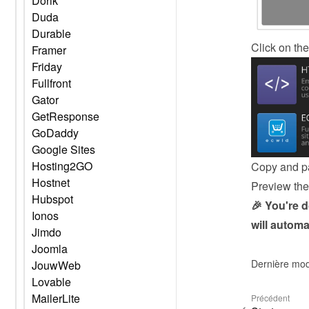
Dorik
Duda
Durable
Click on the
Framer
Friday
Fullfront
Gator
GetResponse
GoDaddy
Google Sites
Hosting2GO
Copy and pa
Hostnet
Preview the 
Hubspot
🎉 You're 
Ionos
will automa
Jimdo
Joomla
Dernière mod
JouwWeb
Lovable
MailerLite
Précédent