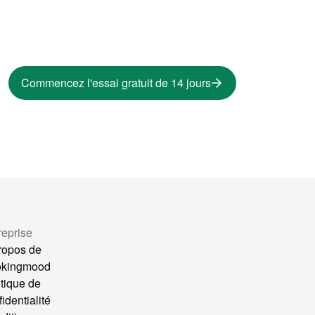
Commencez l'essai gratuit de 14 jours
reprise
ropos de
okingmood
itique de
identialité