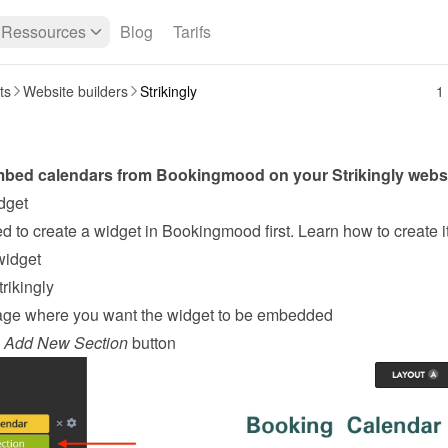
Ressources
Blog
Tarifs
ts
Website builders
Strikingly
1
mbed calendars from Bookingmood on your 
Strikingly
 webs
dget
widget
rikingly
age where you want the widget to be embedded
 
Add New Section
 button