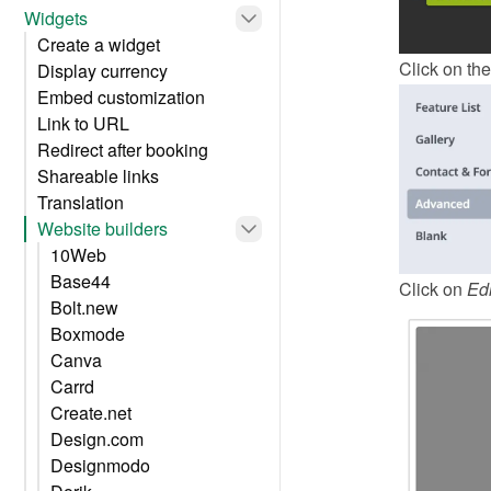
Widgets
Create a widget
Click on the
Display currency
Embed customization
Link to URL
Redirect after booking
Shareable links
Translation
Website builders
10Web
Base44
Click on 
Edi
Bolt.new
Boxmode
Canva
Carrd
Create.net
Design.com
Designmodo