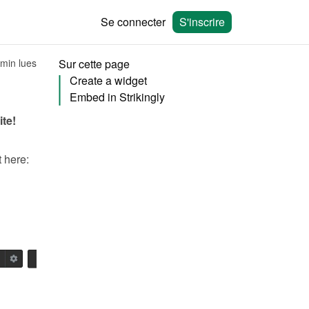
Se connecter
S'inscrire
 min lues
Sur cette page
Create a widget
Embed in Strikingly
ite!
You will need to create a widget in Bookingmood first. Learn how to create it here: 