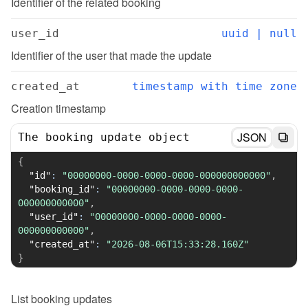
Identifier of the related booking
user_id
uuid | null
Identifier of the user that made the update
created_at
timestamp with time zone
Creation timestamp
JSON
The booking update object
{
"id"
:
"00000000-0000-0000-0000-000000000000"
,
"booking_id"
:
"00000000-0000-0000-0000-
000000000000"
,
"user_id"
:
"00000000-0000-0000-0000-
000000000000"
,
"created_at"
:
"2026-08-06T15:33:28.160Z"
}
List
booking updates