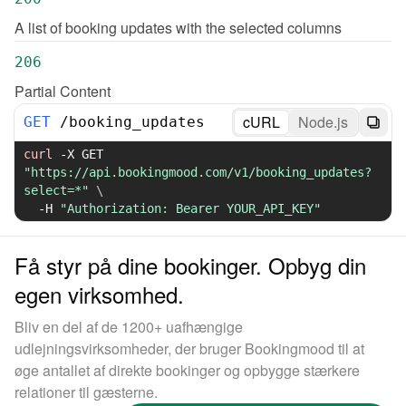
A list of booking updates with the selected columns
206
Partial Content
cURL
Node.js
GET
/
booking_updates
curl
-X
 GET 
"https://api.bookingmood.com/v1/booking_updates?
select=*"
\
-H
"Authorization: Bearer YOUR_API_KEY"
Få styr på dine bookinger. Opbyg din
egen virksomhed.
Bliv en del af de 1200+ uafhængige
udlejningsvirksomheder, der bruger Bookingmood til at
øge antallet af direkte bookinger og opbygge stærkere
relationer til gæsterne.