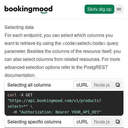
Skriv dig op
Selecting data
For each endpoint, you can select which columns you 
want to retrieve by using the <code>select</code> query 
parameter. Besides the columns of the resource itself, you 
can also select columns from related resources. For more 
advanced selection options refer to 
the PostgREST 
documentation
.
Selecting all columns
cURL
Node.js
curl
-X
 GET 
"https://api.bookingmood.com/v1/products?
select=*"
\
-H
"Authorization: Bearer YOUR_API_KEY"
Selecting specific columns
cURL
Node.js