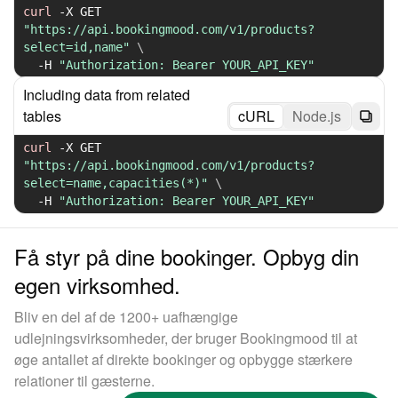
curl
-X
 GET 
"https://api.bookingmood.com/v1/products?
select=id,name"
\
-H
"Authorization: Bearer YOUR_API_KEY"
Including data from related
tables
cURL
Node.js
curl
-X
 GET 
"https://api.bookingmood.com/v1/products?
select=name,capacities(*)"
\
-H
"Authorization: Bearer YOUR_API_KEY"
Få styr på dine bookinger. Opbyg din
egen virksomhed.
Bliv en del af de 1200+ uafhængige
udlejningsvirksomheder, der bruger Bookingmood til at
øge antallet af direkte bookinger og opbygge stærkere
relationer til gæsterne.