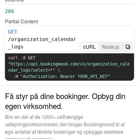
206
Partial Content
GET
/
organization_calendar
cURL
Node.js
_logs
curl
-X
 GET 
"https://api.bookingmood.com/v1/organization_cale
ndar_logs?select=*"
\
-H
"Authorization: Bearer YOUR_API_KEY"
Få styr på dine bookinger. Opbyg din
egen virksomhed.
Bliv en del af de 1200+ uafhængige
udlejningsvirksomheder, der bruger Bookingmood til at
øge antallet af direkte bookinger og opbygge stærkere