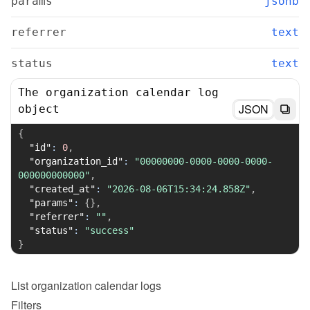
params
jsonb
referrer
text
status
text
The organization calendar log
JSON
object
{
"id"
:
0
,
"organization_id"
:
"00000000-0000-0000-0000-
000000000000"
,
"created_at"
:
"2026-08-06T15:34:24.858Z"
,
"params"
:
{
}
,
"referrer"
:
""
,
"status"
:
"success"
}
List
organization calendar logs
Filters